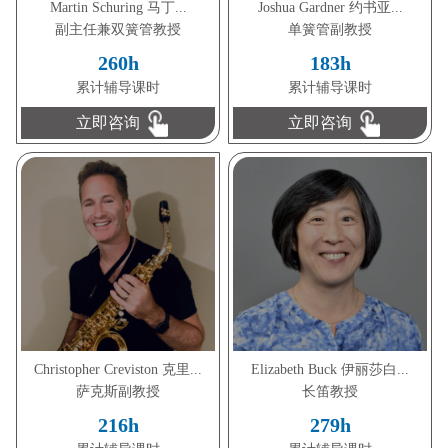
Martin Schuring 马丁...
Joshua Gardner 约书亚...
副主任兼双簧管教授
单簧管副教授
260h
183h
累计辅导课时
累计辅导课时
立即咨询
立即咨询
Christopher Creviston 克里...
Elizabeth Buck 伊丽莎白...
萨克斯副教授
长笛教授
216h
279h