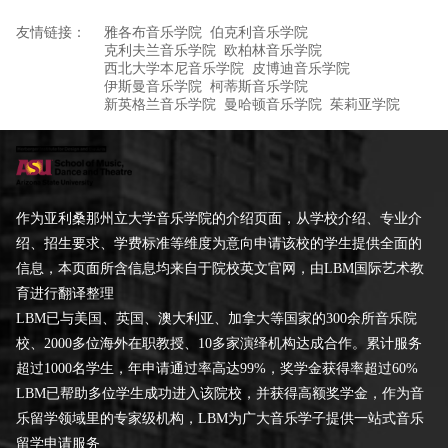
友情链接：
雅各布音乐学院
伯克利音乐学院
克利夫兰音乐学院
欧柏林音乐学院
西北大学本尼音乐学院
皮博迪音乐学院
伊斯曼音乐学院
柯蒂斯音乐学院
新英格兰音乐学院
曼哈顿音乐学院
茱莉亚学院
作为亚利桑那州立大学音乐学院的介绍页面，从学校介绍、专业介
绍、招生要求、学费标准等维度为意向申请该校的学生提供全面的
信息，本页面所含信息均来自于院校英文官网，由LBM国际艺术教
育进行翻译整理
LBM已与美国、英国、澳大利亚、加拿大等国家的300余所音乐院
校、2000多位海外在职教授、10多家演绎机构达成合作。累计服务
超过1000名学生，年申请通过率高达99%，奖学金获得率超过60%
LBM已帮助多位学生成功进入该院校，并获得高额奖学金，作为音
乐留学领域里的专家级机构，LBM为广大音乐学子提供一站式音乐
留学申请服务