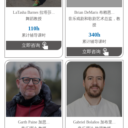
LaTasha Barnes 拉塔莎...
Brian DeMaris 布赖恩...
舞蹈教授
音乐戏剧和歌剧艺术总监，教
授
110h
340h
累计辅导课时
累计辅导课时
立即咨询
立即咨询
Garth Paine 加思...
Gabriel Bolaños 加布里...